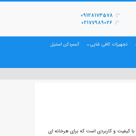
09128173578
02177989026
تجهیزات کافی شاپی
آبسردکن استیل
یخچال های با کیفیت و کاربردی است که برای هرخانه ای