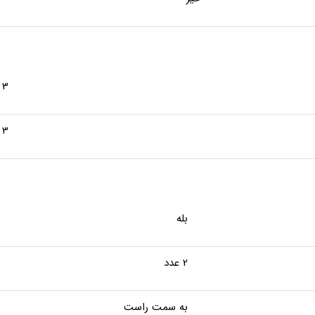
3 عدد
3 عدد
بله
2 عدد
به سمت راست