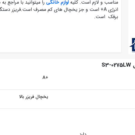
مناسب و لازم است. کلیه
لوازم خانگی
را میتوانید با مراجع به
انرژی A+ است و جز یخچال های کم مصرف است.فریزر دستگا
برفک است.
S
+A
یخچال فریزر بالا
دارد