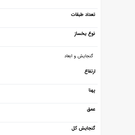
تعداد طبقات
نوع یخساز
گنجایش و ابعاد
ارتفاع
پهنا
عمق
گنجایش کل